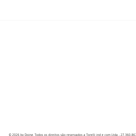
​​​​© 2026 by
Doing
. Todos os direitos são reservados a Torelli ind e com Ltda - 27.360.8