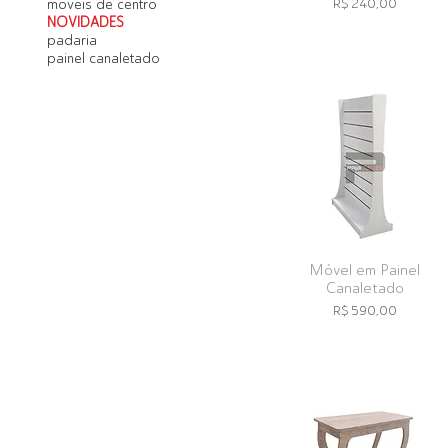
Preço
moveis de centro
R$ 240,00
NOVIDADES
padaria
painel canaletado
Móvel em Painel
Canaletado
Preço
R$ 590,00