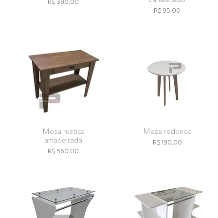
Preço
R$ 390,00
Preço
R$ 95,00
Mesa rustica
Mesa redonda
amadeirada
Preço
R$ 190,00
Preço
R$ 560,00