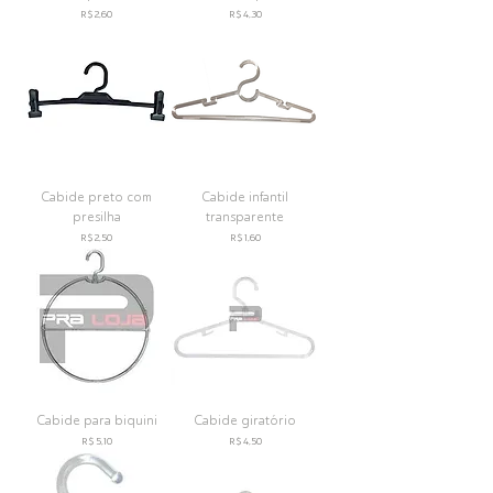
Preço
Preço
R$ 2,60
R$ 4,30
Cabide preto com
Cabide infantil
presilha
transparente
Preço
Preço
R$ 2,50
R$ 1,60
Cabide para biquini
Cabide giratório
Preço
Preço
R$ 5,10
R$ 4,50