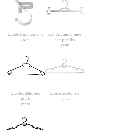
Cabide S transparente
Cabide transparente
com presilha
Preço
R$ 1,20
Preço
R$ 3,80
Cabide adulto fino
Cabide adulto fino
preto
Preço
R$ 1,85
Preço
R$ 0,80