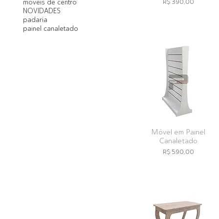
Preço
moveis de centro
R$ 390,00
NOVIDADES
padaria
painel canaletado
Móvel em Painel
Canaletado
Preço
R$ 590,00