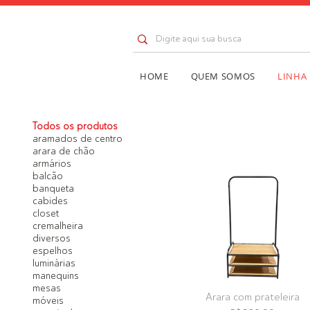
HOME
QUEM SOMOS
LINHA
Todos os produtos
aramados de centro
arara de chão
armários
balcão
banqueta
cabides
closet
cremalheira
diversos
espelhos
luminárias
manequins
mesas
Arara com prateleira
móveis