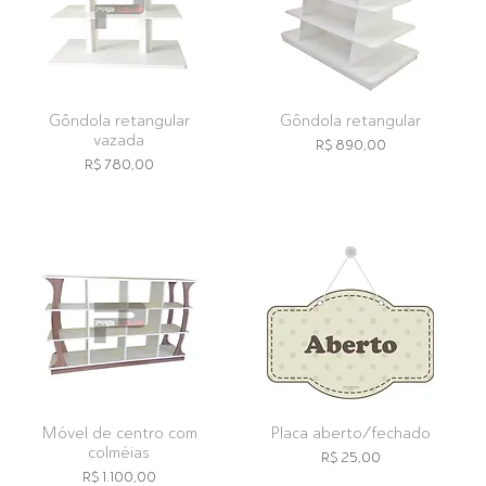
Gôndola retangular
Gôndola retangular
vazada
Preço
R$ 890,00
Preço
R$ 780,00
Móvel de centro com
Placa aberto/fechado
colméias
Preço
R$ 25,00
Preço
R$ 1.100,00