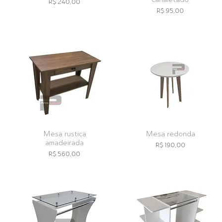
Preço
R$ 240,00
Preço
R$ 95,00
Mesa rustica
Mesa redonda
amadeirada
Preço
R$ 190,00
Preço
R$ 560,00