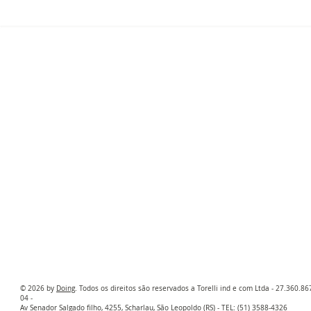
​​​​© 2026 by
Doing
. Todos os direitos são reservados a Torelli ind e com Ltda - 27.360.8
04 -
Av Senador Salgado filho, 4255, Scharlau, São Leopoldo (RS) - TEL: (51) 3588-4326