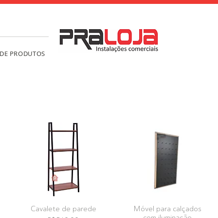
 DE PRODUTOS
Cavalete de parede
Móvel para calçados
com iluminação