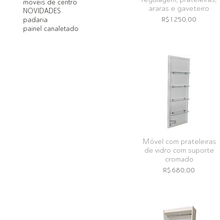
moveis de centro
araras e gaveteiro
NOVIDADES
Preço
padaria
R$ 1.250,00
painel canaletado
Móvel com prateleiras
de vidro com suporte
cromado
Preço
R$ 680,00