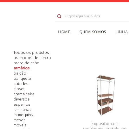
HOME
QUEM SOMOS
LINHA
Todos os produtos
aramados de centro
arara de chão
armários
balcão
banqueta
cabides
closet
cremalheira
diversos
espelhos
luminárias
manequins
mesas
Expositor com
móveis
regulagem, prateleiras,