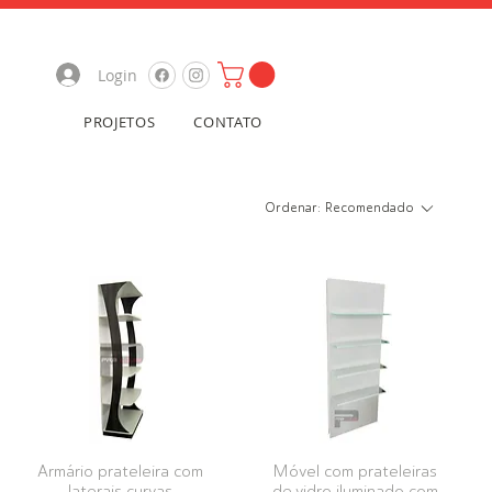
Login
PROJETOS
CONTATO
Ordenar:
Recomendado
Armário prateleira com
Móvel com prateleiras
laterais curvas
de vidro iluminado com