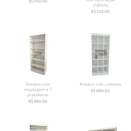
Preço
R$ 540,00
indireta
Preço
R$ 720,00
Armário com
Armário com colméias
regulagem e 5
Preço
R$ 890,00
prateleiras
Preço
R$ 990,00