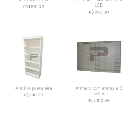
LED
Preço
R$ 1.100,00
Preço
R$ 890,00
Armário prateleira
Armário com araras e 3
nichos
Preço
R$ 790,00
Preço
R$ 2.100,00